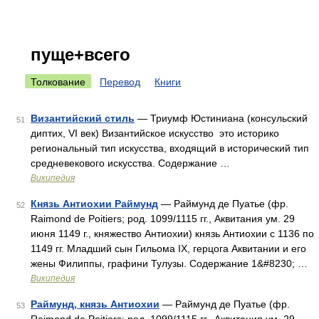
пуще+всего
Толкование
Перевод
Книги
Византийский стиль
— Триумф Юстиниана (консульский
51
диптих, VI век) Византийское искусство это историко
региональный тип искусства, входящий в исторический тип
средневекового искусства. Содержание …
Википедия
Князь Антиохии Раймунд
— Раймунд де Пуатье (фр.
52
Raimond de Poitiers; род. 1099/1115 гг., Аквитания ум. 29
июня 1149 г., княжество Антиохии) князь Антиохии с 1136 по
1149 гг. Младший сын Гильома IX, герцога Аквитании и его
жены Филиппы, графини Тулузы. Содержание 1&#8230; …
Википедия
Раймунд, князь Антиохии
— Раймунд де Пуатье (фр.
53