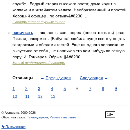
службе . Бодрый старик высокого роста; дома ходит в
колпаке и в китайчатом халате. Необразованный и простой.
Хороший офицер , по отзыву&#8230; …
Словарь литературных типов
напи́чкать
— аю, аешь; сов., перех. (несов. пичкать). разг.
60
Пичкая, накормить. [Бабушка] любила пуще всего угощать
завтраками и обедами гостей. Еще ни одного человека не
выпустила от себя , не напичкав его чем нибудь во всякую
пору. И. Гончаров, Обрыв. ||&#8230; …
Малый академический словарь
Страницы
←
Предыдущая
Следующая
→
1
2
3
4
5
6
7
8
9
10
11
12
13
© Академик, 2000-2026
18+
Обратная связь:
Техподдержка
,
Реклама на сайте
👣 Путешествия