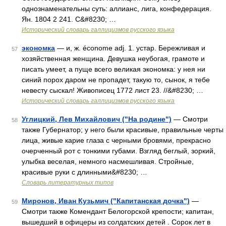
однознаменательны суть: аллианс, лига, конфедерация.
Ян. 1804 2 241. С&#8230; …
Исторический словарь галлицизмов русского языка
экономка
— и, ж. économe adj. 1. устар. Бережливая и
57
хозяйственная женщина. Девушка неубогая, грамоте и
писать умеет, а пуще всего великая экономка: у нея ни
синий порох даром не пропадет, такую то, сынок, я тебе
невесту сыскал! Живописец 1772 лист 23. //&#8230; …
Исторический словарь галлицизмов русского языка
Углицкий, Лев Михайлович ("На родине")
— Смотри
58
также Губернатор; у него были красивые, правильные черты
лица, живые карие глаза с черными бровями, прекрасно
очерченный рот с тонкими губами. Взгляд беглый, зоркий,
улыбка веселая, немного насмешливая. Стройные,
красивые руки с длинными&#8230; …
Словарь литературных типов
Миронов, Иван Кузьмич ("Капитанская дочка")
—
59
Смотри также Комендант Белогорской крепости; капитан,
вышедший в офицеры из солдатских детей . Сорок лет в