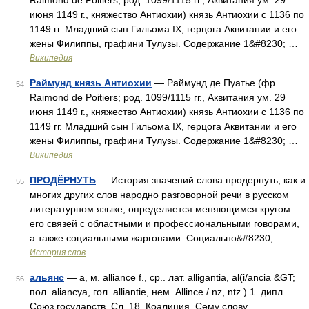
Raimond de Poitiers; род. 1099/1115 гг., Аквитания ум. 29
июня 1149 г., княжество Антиохии) князь Антиохии с 1136 по
1149 гг. Младший сын Гильома IX, герцога Аквитании и его
жены Филиппы, графини Тулузы. Содержание 1&#8230; …
Википедия
Раймунд князь Антиохии
— Раймунд де Пуатье (фр.
54
Raimond de Poitiers; род. 1099/1115 гг., Аквитания ум. 29
июня 1149 г., княжество Антиохии) князь Антиохии с 1136 по
1149 гг. Младший сын Гильома IX, герцога Аквитании и его
жены Филиппы, графини Тулузы. Содержание 1&#8230; …
Википедия
ПРОДЁРНУТЬ
— История значений слова продернуть, как и
55
многих других слов народно разговорной речи в русском
литературном языке, определяется меняющимся кругом
его связей с областными и профессиональными говорами,
а также социальными жаргонами. Социально&#8230; …
История слов
альянс
— а, м. alliance f., ср.. лат. alligantia, al(i/ancia &GT;
56
пол. aliancya, гол. alliantie, нем. Allince / nz, ntz ).1. дипл.
Союз государств. Сл. 18. Коалиция. Сему слову